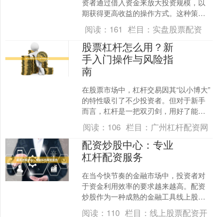
资者通过借入资金来放大投资规模，以
期获得更高收益的操作方式。这种策略
在牛市中备受追捧，但同时也伴随着巨
阅读：
161
栏目：
实盘股票配资
大的风险。本文将从杠....
股票杠杆怎么用？新
手入门操作与风险指
南
在股票市场中，杠杆交易因其“以小博大”
的特性吸引了不少投资者。但对于新手
而言，杠杆是一把双刃剑，用好了能放
大收益线上股票配资开户，用不好则可
阅读：
106
栏目：
广州杠杆配资网
能加速亏损。本文将详....
配资炒股中心：专业
杠杆配资服务
在当今快节奏的金融市场中，投资者对
于资金利用效率的要求越来越高。配资
炒股作为一种成熟的金融工具线上股票
配资开户，正逐渐成为众多投资者放大
阅读：
110
栏目：
线上股票配资开