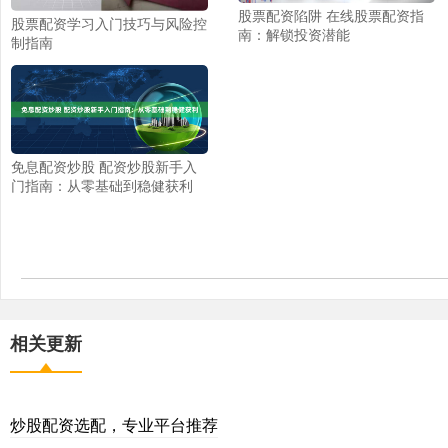
股票配资陷阱 在线股票配资指
股票配资学习入门技巧与风险控
南：解锁投资潜能
制指南
免息配资炒股 配资炒股新手入
门指南：从零基础到稳健获利
相关更新
炒股配资选配，专业平台推荐