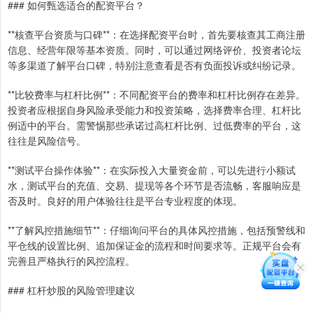
### 如何甄选适合的配资平台？
**核查平台资质与口碑**：在选择配资平台时，首先要核查其工商注册
信息、经营年限等基本资质。同时，可以通过网络评价、投资者论坛
等多渠道了解平台口碑，特别注意查看是否有负面投诉或纠纷记录。
**比较费率与杠杆比例**：不同配资平台的费率和杠杆比例存在差异。
投资者应根据自身风险承受能力和投资策略，选择费率合理、杠杆比
例适中的平台。需警惕那些承诺过高杠杆比例、过低费率的平台，这
往往是风险信号。
**测试平台操作体验**：在实际投入大量资金前，可以先进行小额试
水，测试平台的充值、交易、提现等各个环节是否流畅，客服响应是
否及时。良好的用户体验往往是平台专业程度的体现。
**了解风控措施细节**：仔细询问平台的具体风控措施，包括预警线和
平仓线的设置比例、追加保证金的流程和时间要求等。正规平台会有
完善且严格执行的风控流程。
### 杠杆炒股的风险管理建议