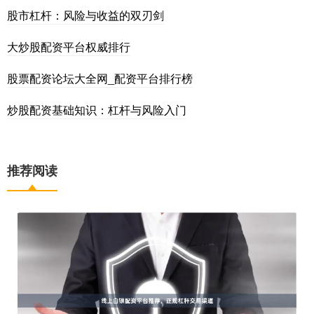
股市杠杆：风险与收益的双刃剑
大炒股配资平台权威排行
股票配资论坛大全网_配资平台排行榜
炒股配资基础知识：杠杆与风险入门
推荐阅读