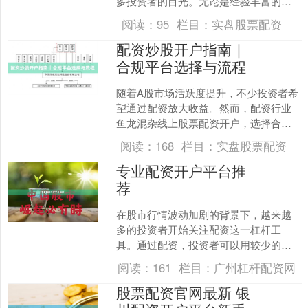
多投资者的目光。无论是经验丰富的股
民，还是初入市场的新手，都希望通过
阅读：
95
栏目：
实盘股票配资
合理的杠杆工具放大收....
配资炒股开户指南｜
合规平台选择与流程
随着A股市场活跃度提升，不少投资者希
望通过配资放大收益。然而，配资行业
鱼龙混杂线上股票配资开户，选择合规
平台、了解正确开户流程至关重要。本
阅读：
168
栏目：
实盘股票配资
文将为您详细解析配资炒....
专业配资开户平台推
荐
在股市行情波动加剧的背景下，越来越
多的投资者开始关注配资这一杠杆工
具。通过配资，投资者可以用较少的自
有资金撬动更大规模的交易，从而放大
阅读：
161
栏目：
广州杠杆配资网
收益。然而，面对市场上众多....
股票配资官网最新 银