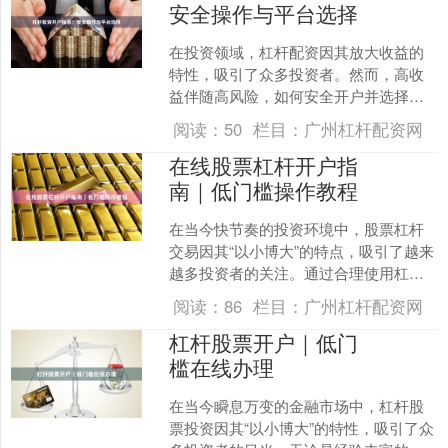
安全操作与平台选择
在投资领域，杠杆配资因其放大收益的
特性，吸引了众多投资者。然而，高收
益伴随高风险，如何安全开户并选择可
靠平台至关重要。本文将为您提供一份
阅读：
50
栏目：
广州杠杆配资网
全面的开户指南，帮助您规....
在线股票杠杆开户指
南｜低门槛操作教程
在当今快节奏的投资环境中，股票杠杆
交易因其“以小博大”的特点，吸引了越来
越多投资者的关注。通过合理使用杠
杆，投资者可以用较少的本金撬动更大
阅读：
86
栏目：
广州杠杆配资网
的资金量，从而放大潜在....
杠杆股票开户｜低门
槛在线办理
在当今瞬息万变的金融市场中，杠杆股
票投资因其“以小博大”的特性，吸引了众