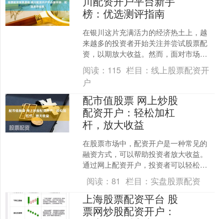
川配资开户平台新手
榜：优选测评指南
在银川这片充满活力的经济热土上，越
来越多的投资者开始关注并尝试股票配
资，以期放大收益。然而，面对市场上
众多的配资平台，新手投资者往往感到
阅读：
115
栏目：
线上股票配资开
迷茫，不知如何选择。一份....
户
配市值股票 网上炒股
配资开户：轻松加杠
杆，放大收益
在股票市场中，配资开户是一种常见的
融资方式，可以帮助投资者放大收益。
通过网上配资开户，投资者可以轻松获
得杠杆资金，从而提高投资效率。 1. 监
阅读：
81
栏目：
实盘股票配资
管合规：查看该公司....
上海股票配资平台 股
票网炒股配资开户：