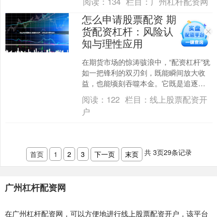
阅读：
134
栏目：
广州杠杆配资网
杆平台，并详细分析其中风....
怎么申请股票配资 期
货配资杠杆：风险认
知与理性应用
在期货市场的惊涛骇浪中，“配资杠杆”犹
如一把锋利的双刃剑，既能瞬间放大收
益，也能顷刻吞噬本金。它既是追逐财
富的加速器，也是悬于头顶的达摩克利
阅读：
122
栏目：
线上股票配资开
斯之剑。对于每一位市....
户
共
3
页
29
条记录
首页
1
2
3
下一页
末页
广州杠杆配资网
在广州杠杆配资网，可以方便地进行线上股票配资开户，该平台