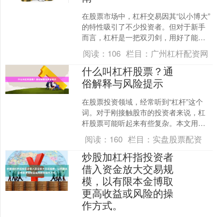
在股票市场中，杠杆交易因其“以小博大”
的特性吸引了不少投资者。但对于新手
而言，杠杆是一把双刃剑，用好了能放
大收益线上股票配资开户，用不好则可
阅读：
106
栏目：
广州杠杆配资网
能加速亏损。本文将详....
什么叫杠杆股票？通
俗解释与风险提示
在股票投资领域，经常听到“杠杆”这个
词。对于刚接触股市的投资者来说，杠
杆股票可能听起来有些复杂。本文用通
俗易懂的方式解释什么叫杠杆股票，并
阅读：
160
栏目：
实盘股票配资
重点提示其中的风险，帮....
炒股加杠杆指投资者
借入资金放大交易规
模，以有限本金博取
更高收益或风险的操
作方式。