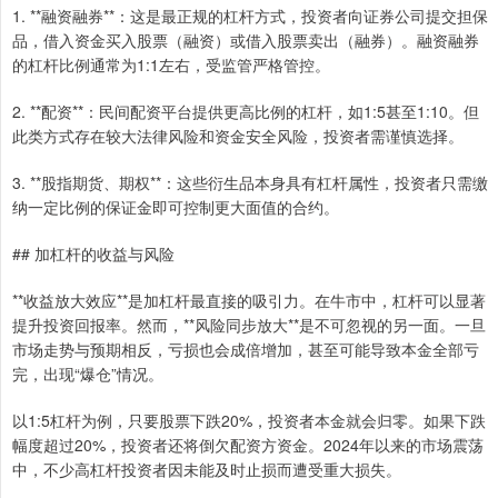
1. **融资融券**：这是最正规的杠杆方式，投资者向证券公司提交担保
品，借入资金买入股票（融资）或借入股票卖出（融券）。融资融券
的杠杆比例通常为1:1左右，受监管严格管控。
2. **配资**：民间配资平台提供更高比例的杠杆，如1:5甚至1:10。但
此类方式存在较大法律风险和资金安全风险，投资者需谨慎选择。
3. **股指期货、期权**：这些衍生品本身具有杠杆属性，投资者只需缴
纳一定比例的保证金即可控制更大面值的合约。
## 加杠杆的收益与风险
**收益放大效应**是加杠杆最直接的吸引力。在牛市中，杠杆可以显著
提升投资回报率。然而，**风险同步放大**是不可忽视的另一面。一旦
市场走势与预期相反，亏损也会成倍增加，甚至可能导致本金全部亏
完，出现“爆仓”情况。
以1:5杠杆为例，只要股票下跌20%，投资者本金就会归零。如果下跌
幅度超过20%，投资者还将倒欠配资方资金。2024年以来的市场震荡
中，不少高杠杆投资者因未能及时止损而遭受重大损失。