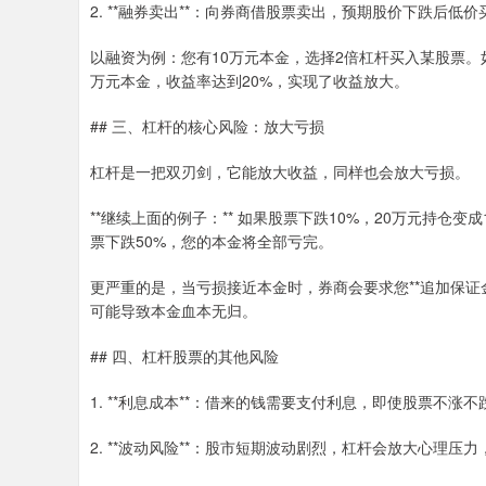
2. **融券卖出**：向券商借股票卖出，预期股价下跌后低价
以融资为例：您有10万元本金，选择2倍杠杆买入某股票。如
万元本金，收益率达到20%，实现了收益放大。
## 三、杠杆的核心风险：放大亏损
杠杆是一把双刃剑，它能放大收益，同样也会放大亏损。
**继续上面的例子：** 如果股票下跌10%，20万元持仓
票下跌50%，您的本金将全部亏完。
更严重的是，当亏损接近本金时，券商会要求您**追加保证金
可能导致本金血本无归。
## 四、杠杆股票的其他风险
1. **利息成本**：借来的钱需要支付利息，即使股票不涨
2. **波动风险**：股市短期波动剧烈，杠杆会放大心理压