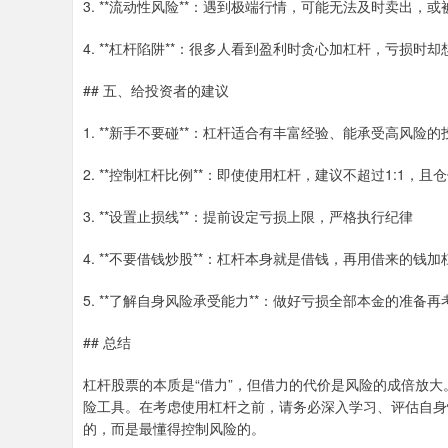
3. **流动性风险**：遇到极端行情，可能无法及时卖出，
4. **杠杆陷阱**：很多人看到盈利时贪心加杠杆，亏损时
## 五、给投资者的建议
1. **新手不要碰**：杠杆适合有丰富经验、能承受高风险的
2. **控制杠杆比例**：即使使用杠杆，建议不超过1:1，且
3. **设置止损线**：提前设定亏损上限，严格执行纪律
4. **不要借钱炒股**：杠杆本身就是借钱，再用借来的钱
5. **了解自身风险承受能力**：做好亏损全部本金的准备
## 总结
杠杆股票的本质是“借力”，但借力的代价是风险的成倍放大
险工具。在考虑使用杠杆之前，请务必深入学习、评估自身
的，而是最懂得控制风险的。