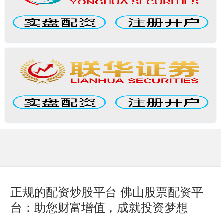
正规的配资炒股平台 佛山股票配资平
台：助您财富增值，成就投资梦想