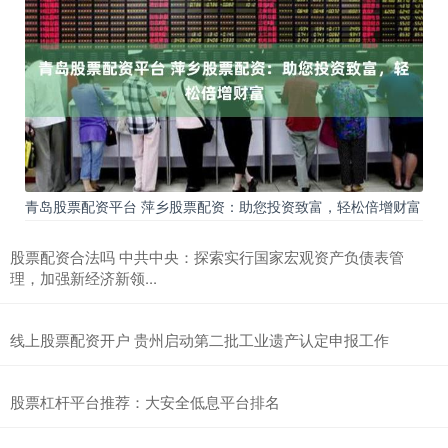
青岛股票配资平台 萍乡股票配资：助您投资致富，轻松倍增财富
股票配资合法吗 中共中央：探索实行国家宏观资产负债表管
理，加强新经济新领...
线上股票配资开户 贵州启动第二批工业遗产认定申报工作
股票杠杆平台推荐：大安全低息平台排名