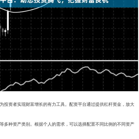
为投资者实现财富增长的有力工具。配资平台通过提供杠杆资金，放大
等多种资产类别。根据个人的需求，可以选择配置不同比例的不同资产