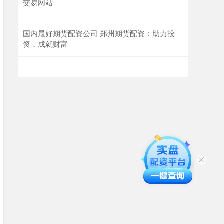
交易网站
国内最好期货配资公司 郑州期货配资：助力投
资，成就财富