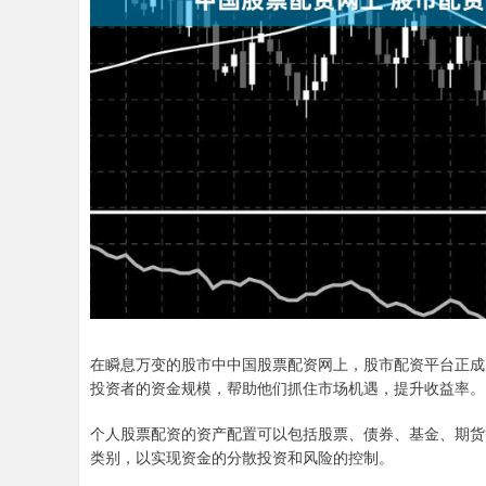
在瞬息万变的股市中中国股票配资网上，股市配资平台正成
投资者的资金规模，帮助他们抓住市场机遇，提升收益率。
个人股票配资的资产配置可以包括股票、债券、基金、期货
类别，以实现资金的分散投资和风险的控制。