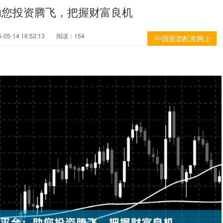
助您投资腾飞，把握财富良机
05-14 16:52:13
阅读：154
中国股票配资网上