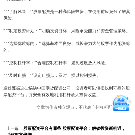
* **了解风险：**股票配资是一种高风险投资，在使用前应充分了解其
风险。
* **制定投资计划：**明确投资目标、风险承受能力和资金管理策略。
* **选择优质标的：**选择基本面良好、成长潜力大的股票作为配资标
的。
* **控制杠杆率：**合理控制杠杆率，避免过度放大风险。
* **及时止损：**设定止损点，及时止损以控制损失。
通过遵循这些秘诀中国期货配资公司，投资者可以轻松找到可靠的股
票配资平台，并安全有效地利用杠杆放大投资收益。
文章为作者独立观点，不代表广州杠杆配资网观点
上一篇：
股票配资平台有哪些 股票配资平台：解锁投资新机遇，
助你财富倍增