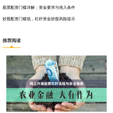
股票配资门槛详解：资金要求与准入条件
炒股配资门槛低，杠杆资金炒股风险提示
推荐阅读