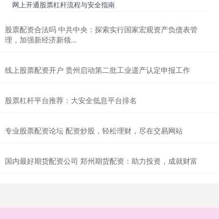
网上开通股票杠杆流程与安全指南
股票配资合法吗 中共中央：探索实行国家宏观资产负债表管
理，加强新经济新领...
线上股票配资开户 贵州启动第二批工业遗产认定申报工作
股票杠杆平台推荐：大安全低息平台排名
专业股票配资论坛 配资炒股，轻松理财，尽在交易网站
国内最好期货配资公司 郑州期货配资：助力投资，成就财富