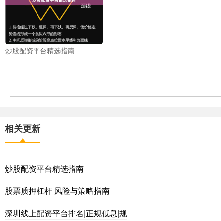
炒股配资平台精选指南
相关更新
炒股配资平台精选指南
股票质押杠杆 风险与策略指南
深圳线上配资平台排名|正规低息|规