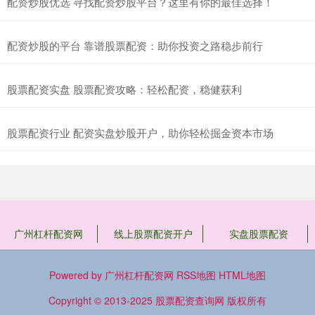
配资炒股优选 寻找配资炒股平台？这里有你的最佳选择！
配资炒股的平台 靠谱股票配资：助你投资之路稳步前行
股票配资实盘 股票配资攻略：轻松配资，稳健获利
股票配资行业 配资实盘炒股开户，助你轻松掘金资本市场
广州杠杆配资网
线上股票配资开户
实盘股票配资
Powered by
广州杠杆配资网
RSS地图
HTML地图
Copyright
© 2013-2025
股票配资查询网
版权所有