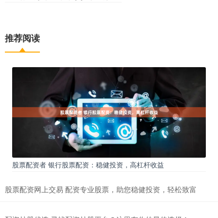
推荐阅读
股票配资者 银行股票配资：稳健投资，高杠杆收益
股票配资网上交易 配资专业股票，助您稳健投资，轻松致富