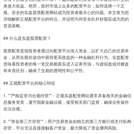
来放大收益。然而，面对市场上众多的配资平台，如何选择一个正
规、安全的实盘股票配资网站成为投资者最关心的问题。本文将为您
详细解析正规配资平台的特点，并说明为何安全杠杆炒股应成为您的
首选策略。
## 什么是实盘股票配资？
股票配资是指投资者通过向配资平台借入资金，以扩大自己的交易本
金，从而在股价波动中获得更高收益的一种金融杠杆行为。实盘配资
意味着投资者的每一笔交易都真实进入证券市场，与虚拟盘或对赌盘
有本质区别，确保了交易的透明性和公平性。
## 正规配资平台的核心特征
1. **严格监管与合规经营**：正规实盘配资网站通常具备相关的金融信
息服务资质，遵守国家金融法规，接受相关部门监督，确保业务操作
合法合规。
2. **资金第三方存管**：用户交易资金由独立的第三方银行或支付机构
存管，平台无法直接接触客户资金，极大降低了资金挪用风险。