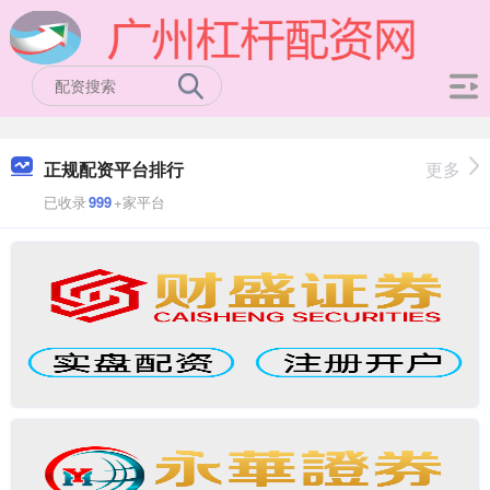
正规配资平台排行
更多
已收录
999
+家平台