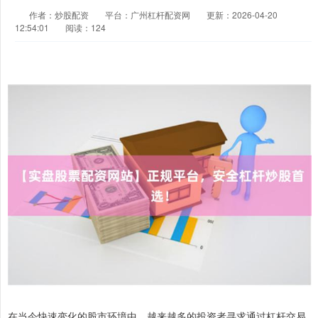
作者：炒股配资
平台：广州杠杆配资网
更新：2026-04-20
12:54:01
阅读：124
在当今快速变化的股市环境中，越来越多的投资者寻求通过杠杆交易