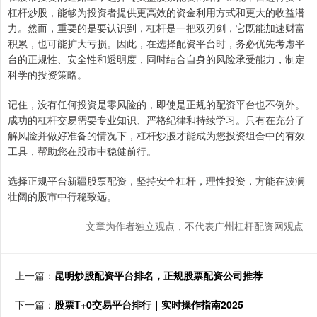
杠杆炒股，能够为投资者提供更高效的资金利用方式和更大的收益潜
力。然而，重要的是要认识到，杠杆是一把双刃剑，它既能加速财富
积累，也可能扩大亏损。因此，在选择配资平台时，务必优先考虑平
台的正规性、安全性和透明度，同时结合自身的风险承受能力，制定
科学的投资策略。
记住，没有任何投资是零风险的，即使是正规的配资平台也不例外。
成功的杠杆交易需要专业知识、严格纪律和持续学习。只有在充分了
解风险并做好准备的情况下，杠杆炒股才能成为您投资组合中的有效
工具，帮助您在股市中稳健前行。
选择正规平台新疆股票配资，坚持安全杠杆，理性投资，方能在波澜
壮阔的股市中行稳致远。
文章为作者独立观点，不代表广州杠杆配资网观点
上一篇：
昆明炒股配资平台排名，正规股票配资公司推荐
下一篇：
股票T+0交易平台排行｜实时操作指南2025