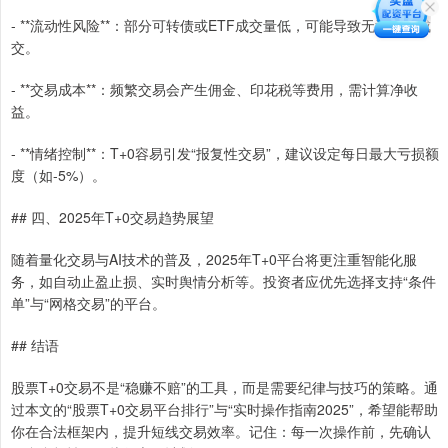
- **流动性风险**：部分可转债或ETF成交量低，可能导致无法及时成
交。
- **交易成本**：频繁交易会产生佣金、印花税等费用，需计算净收
益。
- **情绪控制**：T+0容易引发“报复性交易”，建议设定每日最大亏损额
度（如-5%）。
## 四、2025年T+0交易趋势展望
随着量化交易与AI技术的普及，2025年T+0平台将更注重智能化服
务，如自动止盈止损、实时舆情分析等。投资者应优先选择支持“条件
单”与“网格交易”的平台。
## 结语
股票T+0交易不是“稳赚不赔”的工具，而是需要纪律与技巧的策略。通
过本文的“股票T+0交易平台排行”与“实时操作指南2025”，希望能帮助
你在合法框架内，提升短线交易效率。记住：每一次操作前，先确认