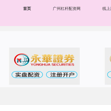
首页
广州杠杆配资网
线上