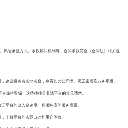
、风险承担方式、争议解决机制等，合同条款符合《合同法》相关规
公司，建议投资者实地考察，查看其办公环境、员工素质及业务规模。
杆”的平台保持警惕，这些往往是非法平台的常见话术。
，验证平台的出入金速度、客服响应等服务质量。
渠道，了解平台的实际口碑和用户体验。