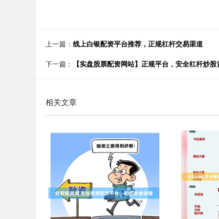
上一篇：
线上白银配资平台推荐，正规杠杆交易渠道
下一篇：
【实盘股票配资网站】正规平台，安全杠杆炒股
相关文章