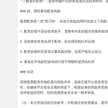
**了解退出机制**：提前明确平台的资金退出流程和时间
### 四、理性看待配资风险
股票配资是一把“双刃剑”，在放大收益的同时也放大了风险
1. 配资炒股不适合投资新手，需要有丰富的股市经验和较
2. 切勿将所有资金用于配资，应合理控制杠杆比例
3. 配资炒股时应更加注重风险控制，设置严格的止损点
4. 避免在市场剧烈波动或行情不明朗时使用高杠杆
### 结语
昆明股票配资市场机遇与风险并存，选择正规平台是投资安
性，在确保平台安全合规的前提下，根据自身的风险承受能
追求收益的同时，切勿忽视资金安全这一根本前提。
（注：本文所述内容仅供参考，不构成任何投资建议。股市