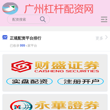
正规配资平台排行
更多
已收录
999
+家平台