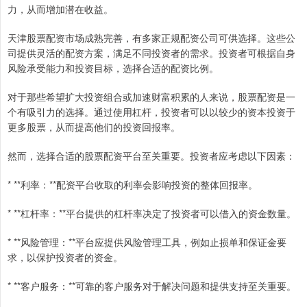
力，从而增加潜在收益。
天津股票配资市场成熟完善，有多家正规配资公司可供选择。这些公
司提供灵活的配资方案，满足不同投资者的需求。投资者可根据自身
风险承受能力和投资目标，选择合适的配资比例。
对于那些希望扩大投资组合或加速财富积累的人来说，股票配资是一
个有吸引力的选择。通过使用杠杆，投资者可以以较少的资本投资于
更多股票，从而提高他们的投资回报率。
然而，选择合适的股票配资平台至关重要。投资者应考虑以下因素：
* **利率：**配资平台收取的利率会影响投资的整体回报率。
* **杠杆率：**平台提供的杠杆率决定了投资者可以借入的资金数量。
* **风险管理：**平台应提供风险管理工具，例如止损单和保证金要
求，以保护投资者的资金。
* **客户服务：**可靠的客户服务对于解决问题和提供支持至关重要。