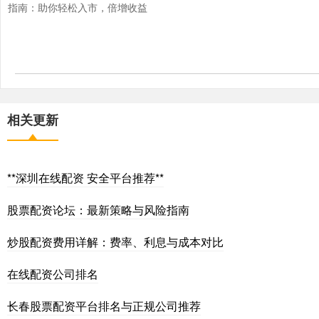
指南：助你轻松入市，倍增收益
相关更新
**深圳在线配资 安全平台推荐**
股票配资论坛：最新策略与风险指南
炒股配资费用详解：费率、利息与成本对比
在线配资公司排名
长春股票配资平台排名与正规公司推荐