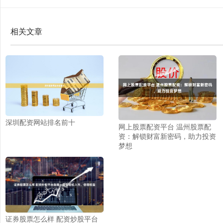
相关文章
深圳配资网站排名前十
网上股票配资平台 温州股票配
资：解锁财富新密码，助力投资
梦想
证券股票怎么样 配资炒股平台