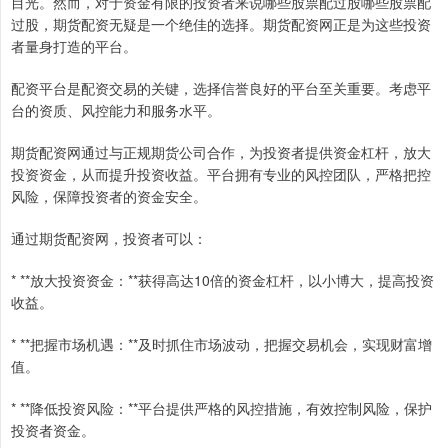
目光。然而，对于资金有限的投资者来说哪些股票配过股哪些股票配
过股，期货配资无疑是一个绝佳的选择。期货配资网正是为这些投资
者量身打造的平台。
配资平台是配资交易的关键，选择信誉良好的平台至关重要。考虑平
台的资质、风控能力和服务水平。
期货配资网通过与正规期货公司合作，为投资者提供资金杠杆，放大
投资资金，从而提升投资收益。平台拥有专业的风控团队，严格把控
风险，保障投资者的资金安全。
通过期货配资网，投资者可以：
* **放大投资资金：**获得高达10倍的资金杠杆，以小博大，提高投资
收益。
* **把握市场机遇：**及时抓住市场波动，把握交易机会，实现财富增
值。
* **降低投资风险：**平台提供严格的风控措施，有效控制风险，保护
投资者资金。