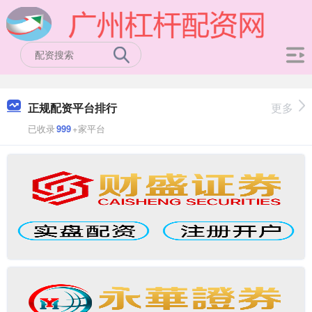
正规配资平台排行
更多
已收录
999
+家平台