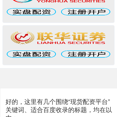
好的，这里有几个围绕“现货配资平台”
关键词、适合百度收录的标题，均在以