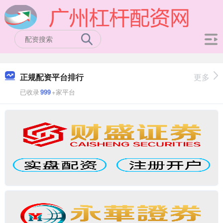
正规配资平台排行
更多
已收录
999
+家平台