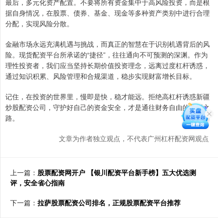
最后，多元化资产配置。不要将所有资金集中于高风险投资，而是根
据自身情况，在股票、债券、基金、现金等多种资产类别中进行合理
分配，实现风险分散。
金融市场永远充满机遇与挑战，而真正的智慧在于识别机遇背后的风
险。现货配资平台所承诺的“捷径”，往往通向不可预测的深渊。作为
理性投资者，我们应当坚持长期价值投资理念，远离过度杠杆诱惑，
通过知识积累、风险管理和合规渠道，稳步实现财富增长目标。
记住，在投资的世界里，慢即是快，稳才能远。拒绝高杠杆诱惑新疆
炒股配资公司，守护好自己的资金安全，才是通往财务自由的真正之
路。
文章为作者独立观点，不代表广州杠杆配资网观点
上一篇：
股票配资网开户 【银川配资平台新手榜】五大优选测
评，安全省心指南
下一篇：
拉萨股票配资公司排名，正规股票配资平台推荐