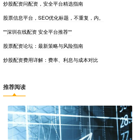
炒股配资问配资，安全平台精选指南
股票信息平台，SEO优化标题，不重复，内。
**深圳在线配资 安全平台推荐**
股票配资论坛：最新策略与风险指南
炒股配资费用详解：费率、利息与成本对比
推荐阅读