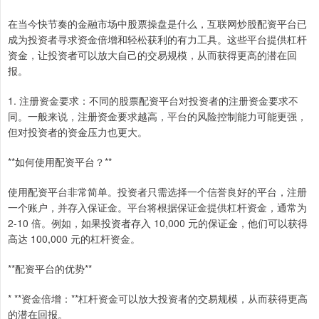
在当今快节奏的金融市场中股票操盘是什么，互联网炒股配资平台已
成为投资者寻求资金倍增和轻松获利的有力工具。这些平台提供杠杆
资金，让投资者可以放大自己的交易规模，从而获得更高的潜在回
报。
1. 注册资金要求：不同的股票配资平台对投资者的注册资金要求不
同。一般来说，注册资金要求越高，平台的风险控制能力可能更强，
但对投资者的资金压力也更大。
**如何使用配资平台？**
使用配资平台非常简单。投资者只需选择一个信誉良好的平台，注册
一个账户，并存入保证金。平台将根据保证金提供杠杆资金，通常为
2-10 倍。例如，如果投资者存入 10,000 元的保证金，他们可以获得
高达 100,000 元的杠杆资金。
**配资平台的优势**
* **资金倍增：**杠杆资金可以放大投资者的交易规模，从而获得更高
的潜在回报。