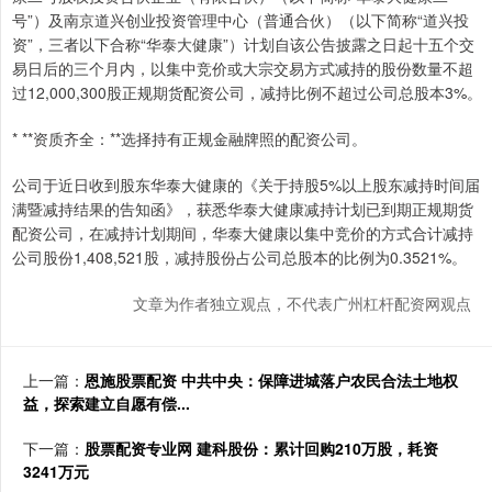
号”）及南京道兴创业投资管理中心（普通合伙）（以下简称“道兴投
资”，三者以下合称“华泰大健康”）计划自该公告披露之日起十五个交
易日后的三个月内，以集中竞价或大宗交易方式减持的股份数量不超
过12,000,300股正规期货配资公司，减持比例不超过公司总股本3%。
* **资质齐全：**选择持有正规金融牌照的配资公司。
公司于近日收到股东华泰大健康的《关于持股5%以上股东减持时间届
满暨减持结果的告知函》，获悉华泰大健康减持计划已到期正规期货
配资公司，在减持计划期间，华泰大健康以集中竞价的方式合计减持
公司股份1,408,521股，减持股份占公司总股本的比例为0.3521%。
文章为作者独立观点，不代表广州杠杆配资网观点
上一篇：
恩施股票配资 中共中央：保障进城落户农民合法土地权
益，探索建立自愿有偿...
下一篇：
股票配资专业网 建科股份：累计回购210万股，耗资
3241万元