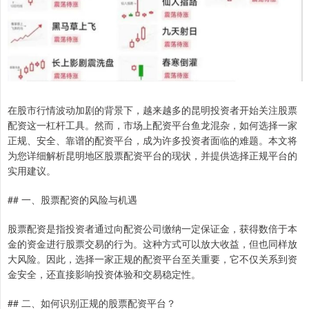
在股市行情波动加剧的背景下，越来越多的昆明投资者开始关注股票
配资这一杠杆工具。然而，市场上配资平台鱼龙混杂，如何选择一家
正规、安全、靠谱的配资平台，成为许多投资者面临的难题。本文将
为您详细解析昆明地区股票配资平台的现状，并提供选择正规平台的
实用建议。
## 一、股票配资的风险与机遇
股票配资是指投资者通过向配资公司缴纳一定保证金，获得数倍于本
金的资金进行股票交易的行为。这种方式可以放大收益，但也同样放
大风险。因此，选择一家正规的配资平台至关重要，它不仅关系到资
金安全，还直接影响投资体验和交易稳定性。
## 二、如何识别正规的股票配资平台？