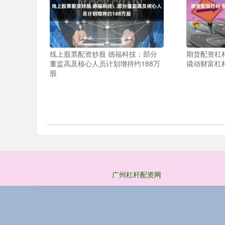
线上股票配资炒股 德福科技：部分
期货配资杠
董监高及核心人员计划增持约188万
撬动财富杠
股
广州杠杆配资网